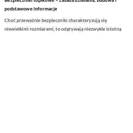
podstawowe informacje
ie
2
Choć przeważnie bezpieczniki charakteryzują się
C
niewielkimi rozmiarami, to odgrywają niezwykle istotną
Cz
rolę w wielu urządzeniach i układach. Ich zasadniczym
Je
działaniem […]
z
Ostatnie wpisy
Do jakich dań pasuje wino?
Jakie cechy i właściwości posiada