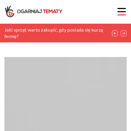
Jak wybrać meble wypoczynkowe do salonu?
Jaki sprzęt warto zakupić, gdy posiada się kurzą
Jaki ekspres kupić do biura?
fermę?