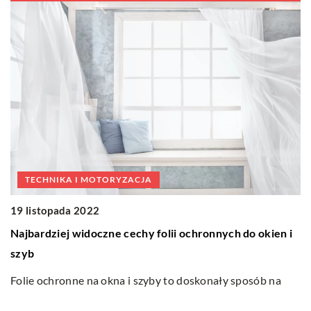
TECHNIKA I MOTORYZACJA
2
19 listopada 2022
J
Najbardziej widoczne cechy folii ochronnych do okien i
D
szyb
wa
do
Folie ochronne na okna i szyby to doskonały sposób na
Sz
ochronę domu lub firmy przed czynnikami