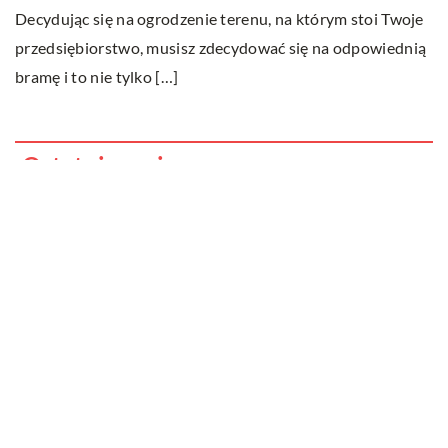
Decydując się na ogrodzenie terenu, na którym stoi Twoje
p
przedsiębiorstwo, musisz zdecydować się na odpowiednią
z
bramę i to nie tylko […]
Ostatnie wpisy
Do jakich dań pasuje wino?
Jakie cechy i właściwości posiada
marihuana i dlaczego uznawana jest za
narkotyk?
Cybernetyka w przedszkolu – czy to
możliwe?