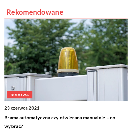
Rekomendowane
BUDOWA
23 czerwca 2021
2
Brama automatyczna czy otwierana manualnie – co
K
wybrać?
K