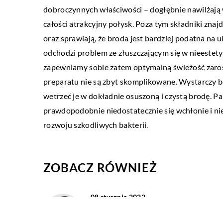
dobroczynnych właściwości – dogłębnie nawilżają wł
całości atrakcyjny połysk. Poza tym składniki znaj
oraz sprawiają, że broda jest bardziej podatna na 
odchodzi problem ze złuszczającym się w nieestet
zapewniamy sobie zatem optymalną świeżość zarost
preparatu nie są zbyt skomplikowane. Wystarczy bo
wetrzeć je w dokładnie osuszoną i czystą brodę. Pam
prawdopodobnie niedostatecznie się wchłonie i n
rozwoju szkodliwych bakterii.
ZOBACZ RÓWNIEŻ
08 stycznia 2022
Jak spowolnić proces starzenia się
skóry?