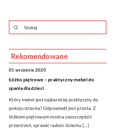
Rekomendowane
OGRÓD I DOM
LIFESTYL
01 września 2020
23 lipca 20
Łóżko piętrowe – praktyczny mebel do
Praktyczne 
spania dla dzieci
funkcjonaln
Który mebel jest najbardziej praktyczny do
Czy zdarzyło
pokoju dziecka? Odpowiedź jest prosta. Z
pomysłu na 
łóżkiem piętrowym można zaoszczędzić
miejscu pub
przestrzeń, sprawić radość dziecku […]