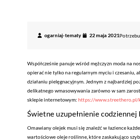
ogarniaj-tematy
22 maja 2021
Potrzebuj
LIFESTYLE
Współcześnie panuje wśród mężczyzn moda na nosze
opierać nie tylko na regularnym myciu i czesaniu,
23 lipca 2020
działaniu pielęgnacyjnym. Jednym z najbardziej po
Praktyczne akcesoria, k
delikatnego wmasowywania zarówno w sam zarost, 
funkcjonalność w miejsc
sklepie internetowym:
https://www.streethero.pl/
Czy zdarzyło Ci się kiedyś
Świetne uzupełnienie codziennej 
pomysłu na to jak wyróżn
miejscu publicznym ? Każ
Omawiany olejek musi się znaleźć w łazience każd
wartościowe oleje roślinne, które zaskakująco sz