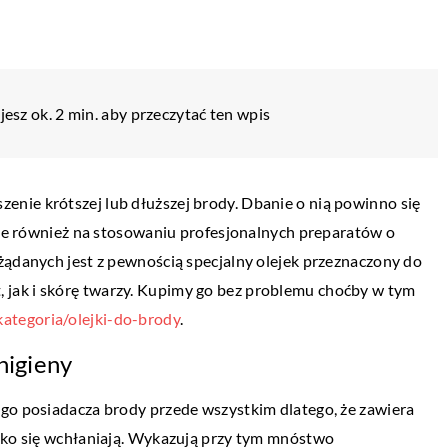
esz ok. 2 min. aby przeczytać ten wpis
nie krótszej lub dłuższej brody. Dbanie o nią powinno się
 ale również na stosowaniu profesjonalnych preparatów o
żądanych jest z pewnością specjalny olejek przeznaczony do
tóre polepszą
jak i skórę twarzy. Kupimy go bez problemu choćby w tym
ach publicznych
kategoria/olejki-do-brody
.
, że nie miałeś
higieny
ić swoją firmę w
dy […]
ego posiadacza brody przede wszystkim dlatego, że zawiera
OGRÓD I DOM
ybko się wchłaniają. Wykazują przy tym mnóstwo