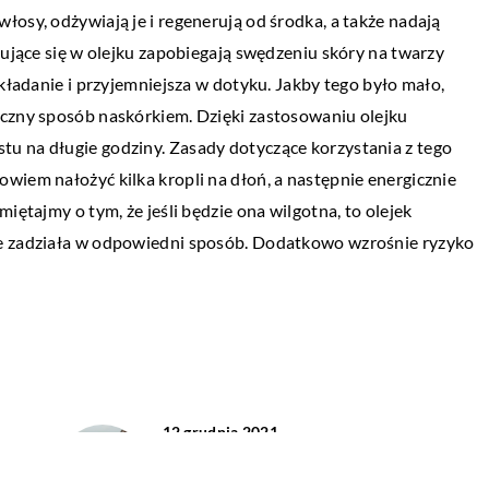
30 września 2019
osy, odżywiają je i regenerują od środka, a także nadają
Po co nam są gzymsy styropianowe?
dujące się w olejku zapobiegają swędzeniu skóry na twarzy
układanie i przyjemniejsza w dotyku. Jakby tego było mało,
Sztukateria stosowana na elewacji budyn
yczny sposób naskórkiem. Dzięki zastosowaniu olejku
spełnia kilka funkcji. Oprócz ułatwienia pr
u na długie godziny. Zasady dotyczące korzystania z tego
budowlanych podnosi atrakcyjność obiekt
wiem nałożyć kilka kropli na dłoń, a następnie energicznie
pozwala dopasować bryłę budynku […]
iętajmy o tym, że jeśli będzie ona wilgotna, to olejek
ie zadziała w odpowiedni sposób. Dodatkowo wzrośnie ryzyko
12 grudnia 2021
Jakie olejki podawać na skórę suchą?