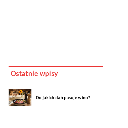
ku
ac
u i
Ostatnie wpisy
Do jakich dań pasuje wino?
Jakie cechy i właściwości
posiada marihuana i dlaczego