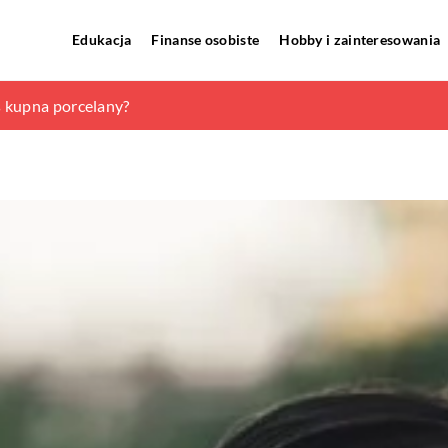
Edukacja
Finanse osobiste
Hobby i zainteresowania
i?
 kupna porcelany?
ziecka — na jakie wzory warto postawić?