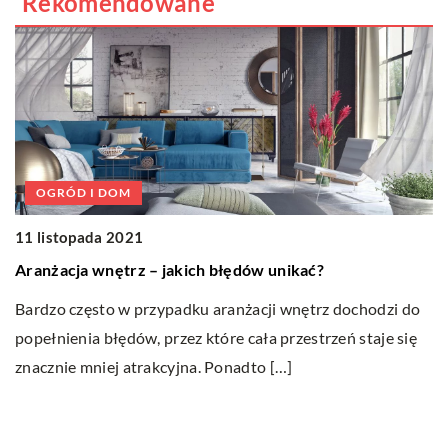
Rekomendowane
OGRÓD I DOM
11 listopada 2021
Aranżacja wnętrz – jakich błędów unikać?
Bardzo często w przypadku aranżacji wnętrz dochodzi do
popełnienia błędów, przez które cała przestrzeń staje się
2
znacznie mniej atrakcyjna. Ponadto […]
Ja
Je
na