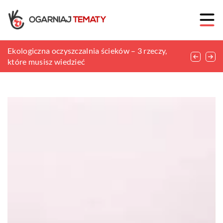
Ubiór na noc – na co postawić i czym się kierować
Ekologiczna oczyszczalnia ścieków – 3 rzeczy,
Jak zamaskować niedoskonałości w uzębieniu?
przy wyborze?
które musisz wiedzieć