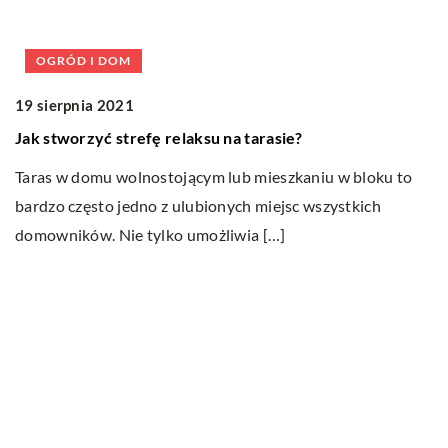
OGRÓD I DOM
19 sierpnia 2021
08
Jak stworzyć strefę relaksu na tarasie?
W
o
Taras w domu wolnostojącym lub mieszkaniu w bloku to
bardzo często jedno z ulubionych miejsc wszystkich
Pł
domowników. Nie tylko umożliwia […]
na
pr
Ostatnie wpisy
Do jakich dań pasuje wino?