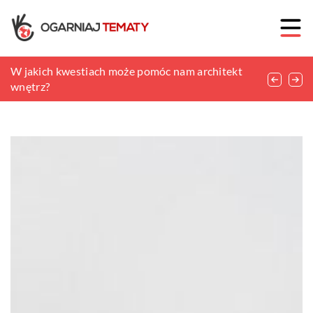
Wózek widłowy – jakie korzyści wynikają z jego
Podstawowe akcesoria i ubiór każdego biegacza
W jakich kwestiach może pomóc nam architekt
regularnego serwisowania?
wnętrz?