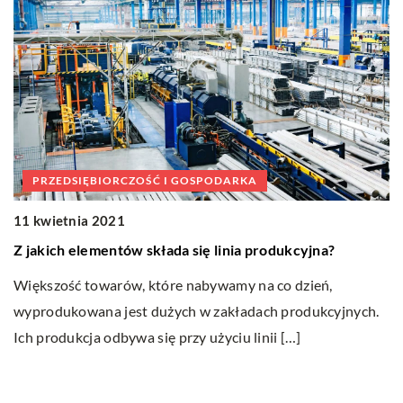
PRZEDSIĘBIORCZOŚĆ I GOSPODARKA
11 kwietnia 2021
0
Z jakich elementów składa się linia produkcyjna?
N
Większość towarów, które nabywamy na co dzień,
P
wyprodukowana jest dużych w zakładach produkcyjnych.
m
Ich produkcja odbywa się przy użyciu linii […]
al
]