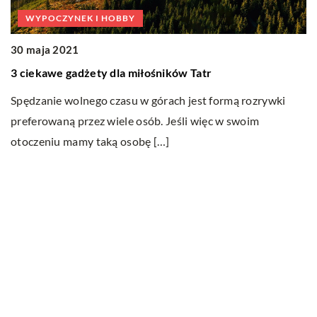
WYPOCZYNEK I HOBBY
30 maja 2021
0
3 ciekawe gadżety dla miłośników Tatr
Ja
Spędzanie wolnego czasu w górach jest formą rozrywki
We
preferowaną przez wiele osób. Jeśli więc w swoim
p
otoczeniu mamy taką osobę […]
ko
Ostatnie wpisy
Do jakich dań pasuje wino?
Jakie cechy i właściwości posiada