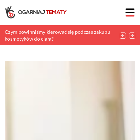
Jak zadbać prawidłowo o swoją sylwetkę?
Czym powinniśmy kierować się podczas zakupu
Jakie są zabawki podobne do kostki Rubika?
kosmetyków do ciała?