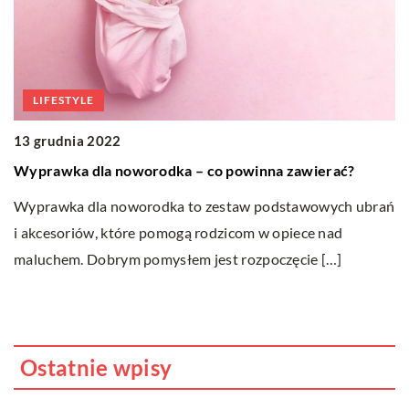
LIFESTYLE
13 grudnia 2022
2
Wyprawka dla noworodka – co powinna zawierać?
W
Wyprawka dla noworodka to zestaw podstawowych ubrań
W
i akcesoriów, które pomogą rodzicom w opiece nad
d
maluchem. Dobrym pomysłem jest rozpoczęcie […]
p
Ostatnie wpisy