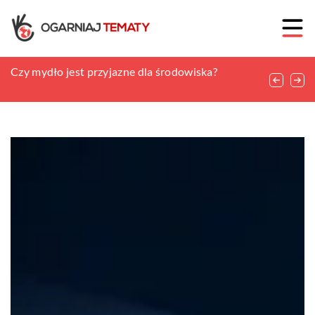
Dźwięki usypiające dzieci
Czy mydło jest przyjazne dla środowiska?
Na co zwracać uwagę przy wyborze foteli
gamingowych?