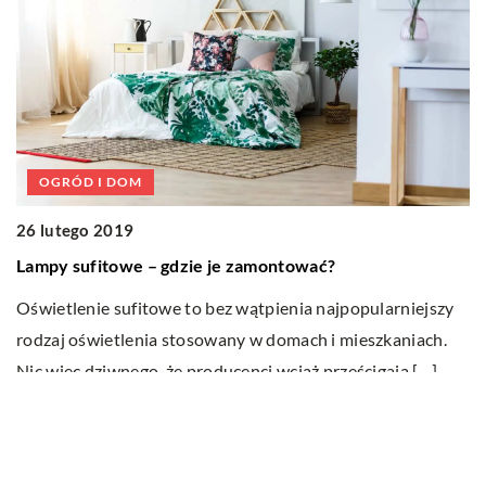
OGRÓD I DOM
0
26 lutego 2019
S
Lampy sufitowe – gdzie je zamontować?
O
Oświetlenie sufitowe to bez wątpienia najpopularniejszy
An
rodzaj oświetlenia stosowany w domach i mieszkaniach.
fi
Nic więc dziwnego, że producenci wciąż prześcigają […]
Ostatnie wpisy