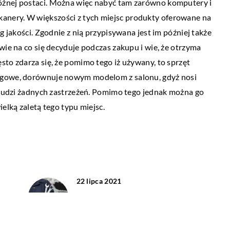
óżnej postaci. Można więc nabyć tam zarówno komputery i
 i skanery. W większości z tych miejsc produkty oferowane na
g jakości. Zgodnie z nią przypisywana jest im później także
wie na co się decyduje podczas zakupu i wie, że otrzyma
sto zdarza się, że pomimo tego iż używany, to sprzęt
ngowe, dorównuje nowym modelom z salonu, gdyż nosi
e budzi żadnych zastrzeżeń. Pomimo tego jednak można go
elką zaletą tego typu miejsc.
22 lipca 2021
Przy jakiego rodzaju uszkodzeniach i
awariach warto udać się po pomoc do
serwisu samochodowego?