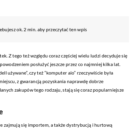
ebujesz ok. 2 min. aby przeczytać ten wpis
CJA
LIFESTYLE
k. Z tego też względu coraz częściej wielu ludzi decyduje się
owodzeniem posłużyć jeszcze przez co najmniej kilka lat.
01 lutego 2020
ell używane”, czy też “komputer aio” rzeczywiście była
wybrać do
O czym pamiętać przy organizowaniu
iejscu, z gwarancją pozyskania naprawdę dobrze
kameralnego przyjęcia?
danych zakupów tego rodzaju, stają się coraz popularniejsze
 wiąże się wiele
Poszczególne wydarzenia, takie jak komun
samodzielnie
chrzciny czy jubileusze, wiążą się zwykle z
e
zeczy trudne,
organizacją rodzinnego przyjęcia,
jednak, […]
odbywającego się w kameralnej formie. […
 zajmują się importem, a także dystrybucją i hurtową