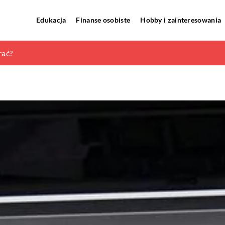
Edukacja
Finanse osobiste
Hobby i zainteresowania
yborze instalacji alarmowej w naszym domu?
rać?
palaczy