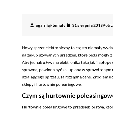
ogarniaj-tematy
31 sierpnia 2018
Potrz
TECHNIKA I MOTORYZA
Nowy sprzęt elektroniczny to często niemały wydate
na zakup używanych urządzeń, które będą mogły z p
17 kwietnia 2020
Aby jednak używana elektronika taka jak “laptopy d
Jaki system wentylacji 
sprawna, powinna być zakupiona w sprawdzonym m
mieszkania?
działającego sprzętu, za rozsądną cenę. Źródłem u
Z posiadaniem mieszkania
sklepy i hurtownie poleasingowe.
dylematów, które trzeba 
Czym są hurtownie poleasingow
rozwiązać. Czasem są to r
niekiedy łatwe, najgorzej 
Hurtownie poleasingowe to przedsiębiorstwa, które