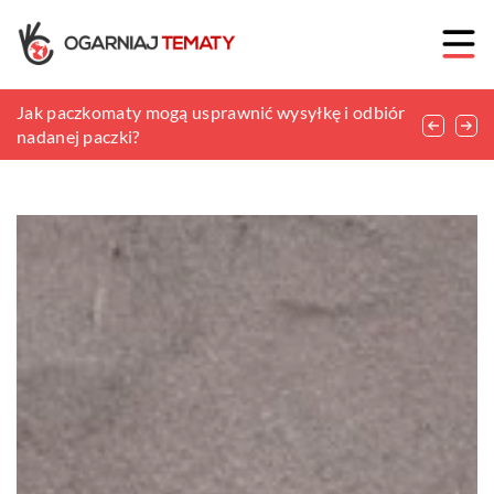
Jak pozbyć się kamienia z baterii łazienkowych?
Jak paczkomaty mogą usprawnić wysyłkę i odbiór
Rodzaje firan jakie można zastosować w aranżacji
nadanej paczki?
wnętrz