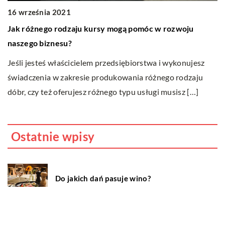
16 września 2021
2
Jak różnego rodzaju kursy mogą pomóc w rozwoju
C
naszego biznesu?
O
Jeśli jesteś właścicielem przedsiębiorstwa i wykonujesz
pr
świadczenia w zakresie produkowania różnego rodzaju
ci
dóbr, czy też oferujesz różnego typu usługi musisz […]
Ostatnie wpisy
Do jakich dań pasuje wino?
Jakie cechy i właściwości posiada
marihuana i dlaczego uznawana jest za