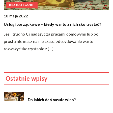
BEZ KATEGORII
10 maja 2022
1
Usługi porządkowe – kiedy warto z nich skorzystać?
C
j
Jeśli trudno Ci nadążyć za pracami domowymi lub po
Bi
prostu nie masz na nie czasu, zdecydowanie warto
a
rozważyć skorzystanie z […]
b
pł
Ostatnie wpisy
Do jakich dań pasuje wino?