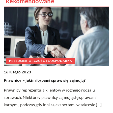
Rekomendowane
PRZEDSIĘBIORCZOŚĆ I GOSPODARKA
16 lutego 2023
Prawnicy – jakimi typami spraw się zajmują?
0
Prawnicy reprezentują klientów w różnego rodzaju
J
ę
sprawach. Niektórzy prawnicy zajmują się sprawami
Ni
karnymi, podczas gdy inni są ekspertami w zakresie […]
st