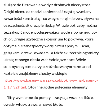
służące do filtrowania wody z drobnych nieczystości.
Dzięki niemu odchodzi konieczność częstej wymiany
zawartości konstrukcji, co w ogromnej mierze wpływa na
oszczędność sił oraz pieniędzy. W razie potrzeby można
też zakupić model podgrzewający wodę albo generujący
chlor. Drugie użyteczne akcesorium to pokrywa, która
optymalnie zabezpieczy wodę przed sporymi liśćmi,
gałązkami drzew i owadami, a także skutecznie ograniczy
utratę cennego ciepła w chłodniejsze noce. Wiele
solidnych egzemplarzy o zróżnicowanym rozmiarze i
kształcie znajdziemy choćby w sklepie
https://www.baseny-warszawa.pl/pokrywy-na-basen-c-
1_19_32.html
. Oto inne godne polecenia elementy:
– filtry wymienne do pompy – zasysają wszelkie liście,
owady, włosy, trawę, a nawet błoto,