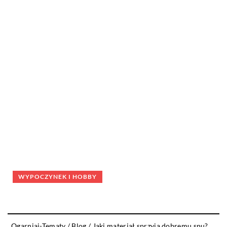
WYPOCZYNEK I HOBBY
Ogarniaj-Tematy
/
Blog
/
Jaki materiał sprzyja dobremu snu?