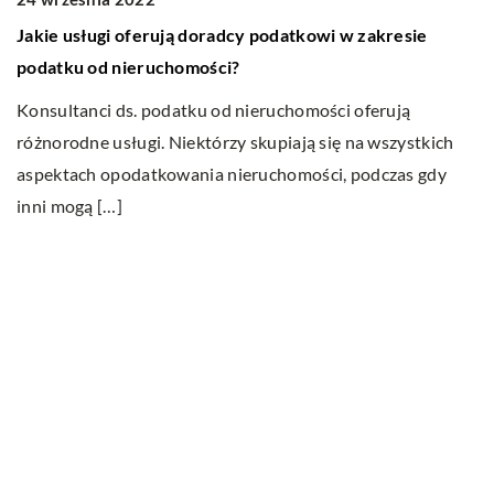
Jakie usługi oferują doradcy podatkowi w zakresie
J
u.
podatku od nieruchomości?
s
Konsultanci ds. podatku od nieruchomości oferują
Pr
różnorodne usługi. Niektórzy skupiają się na wszystkich
kw
aspektach opodatkowania nieruchomości, podczas gdy
p
inni mogą […]
Ostatnie wpisy
Do jakich dań pasuje wino?
Jakie cechy i właściwości posiada