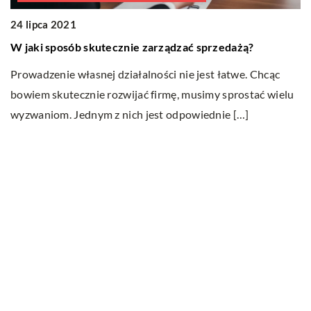
24 lipca 2021
W jaki sposób skutecznie zarządzać sprzedażą?
Prowadzenie własnej działalności nie jest łatwe. Chcąc
10
bowiem skutecznie rozwijać firmę, musimy sprostać wielu
J
wyzwaniom. Jednym z nich jest odpowiednie […]
O
p
we
Ostatnie wpisy
Do jakich dań pasuje wino?