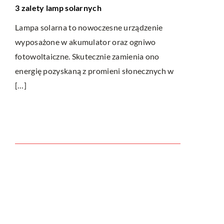
3 zalety lamp solarnych
Dobre i tan
Lampa solarna to nowoczesne urządzenie
Dobre i tani
wyposażone w akumulator oraz ogniwo
Odpowiedni
fotowoltaiczne. Skutecznie zamienia ono
osobowości o
energię pozyskaną z promieni słonecznych w
Zarówno […
anie
[…]
zna
Ostatnie wpisy
Do jakich dań pasuje wino?