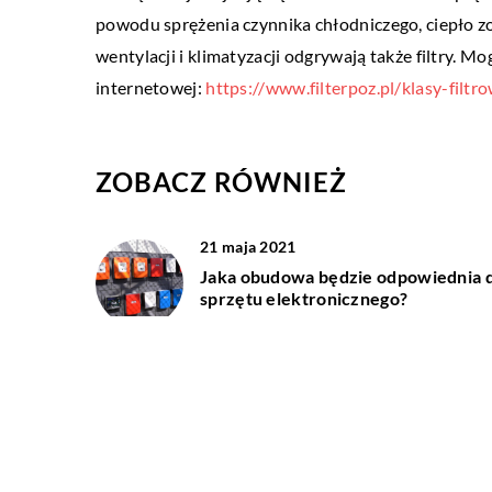
powodu sprężenia czynnika chłodniczego, ciepło z
Dobre i tanie perfumy – 
wentylacji i klimatyzacji odgrywają także filtry. Mo
Dobre i tanie perfumy – g
internetowej:
https://www.filterpoz.pl/klasy-filtro
Odpowiedni zapach dobra
osobowości oraz okazji po
Zarówno […]
ZOBACZ RÓWNIEŻ
21 maja 2021
Jaka obudowa będzie odpowiednia 
sprzętu elektronicznego?
10 stycznia 2023
Jakie są zalety z korzystania z
produktów Apple?
15 marca 2020