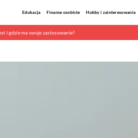
Edukacja
Finanse osobiste
Hobby i zainteresowania
meble?
st i gdzie ma swoje zastosowanie?
asykę i nowoczesność