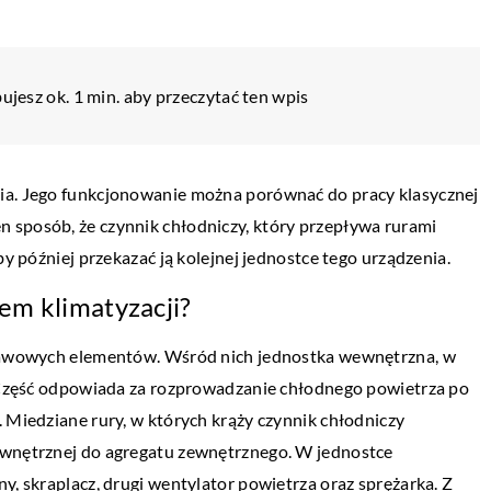
ujesz ok. 1 min. aby przeczytać ten wpis
nia. Jego funkcjonowanie można porównać do pracy klasycznej
 sposób, że czynnik chłodniczy, który przepływa rurami
by później przekazać ją kolejnej jednostce tego urządzenia.
em klimatyzacji?
dstawowych elementów. Wśród nich jednostka wewnętrzna, w
r. Część odpowiada za rozprowadzanie chłodnego powietrza po
. Miedziane rury, w których krąży czynnik chłodniczy
ewnętrznej do agregatu zewnętrznego. W jednostce
TECHNIKA I MOTORYZACJA
y, skraplacz, drugi wentylator powietrza oraz sprężarka. Z