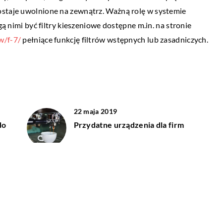
11 października 2022
ostaje uwolnione na zewnątrz. Ważną rolę w systemie
gdzie ich szukać?
Ekologiczna oczyszczalnia ścieków – 3
gą nimi być filtry kieszeniowe dostępne m.in. na stronie
dzie ich szukać?
rzeczy, które musisz wiedzieć
w/f-7/
pełniące funkcję filtrów wstępnych lub zasadniczych.
ny do cech
Wszyscy jesteśmy świadomi problemów
trafi zdziałać cuda.
środowiskowych spowodowanych
zanieczyszczeniem wody. Istnieje rozwiąz
tego problemu, a nazywa się ono ekologic
oczyszczalnia ścieków. Oczyszczalnie […]
22 maja 2019
do
Przydatne urządzenia dla firm
17 sierpnia 2022
Z jakich maszyn może składać się linia
produkcyjna?
19 grudnia 2019