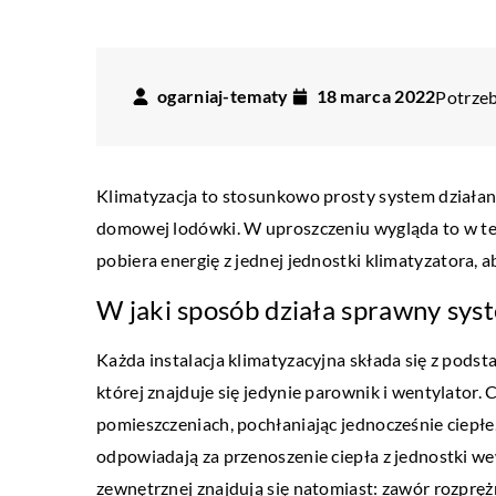
ogarniaj-tematy
18 marca 2022
Potrzeb
Klimatyzacja to stosunkowo prosty system działa
domowej lodówki. W uproszczeniu wygląda to w ten
pobiera energię z jednej jednostki klimatyzatora, a
W jaki sposób działa sprawny syst
Każda instalacja klimatyzacyjna składa się z po
której znajduje się jedynie parownik i wentylato
pomieszczeniach, pochłaniając jednocześnie ciepłe
LIFESTYLE
odpowiadają za przenoszenie ciepła z jednostki w
zewnętrznej znajdują się natomiast: zawór rozprężn
20 sierpnia 2018