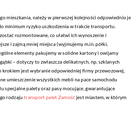
LIFESTYLE
17 sierpnia 2021
go mieszkania, należy w pierwszej kolejności odpowiednio je
Dlaczego warto postawić na zakup ręczn
omfortowy sen?
o minimum ryzyko uszkodzenia w trakcie transportu.
robionej biżuterii?
ostać rozmontowane, co ułatwi ich wynoszenie i
tem prawidłowego
jsze i zajmą mniej miejsca (wyjmujemy m.in. półki,
Każda kobieta pragnie czuć się wyjątkowa
nia odpoczynek po
czególne elementy pakujemy w solidne kartony i owijamy
Oryginalny strój, fryzura, makijaż i perfum
też usprawnia
gąbki – dotyczy to zwłaszcza delikatnych, np. szklanych
to wszystko osobista wizytówka każdej d
a skutecznie […]
ym krokiem jest wybranie odpowiedniej firmy przewozowej,
Do […]
yjne umieszczenie wszystkich mebli na pace samochodu
lu specjalne palety oraz pasy mocujące, gwarantujące
tego rodzaju
transport palet Zamość
jest miastem, w którym