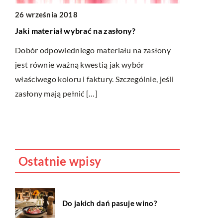
ZDROWIE
26 września 2018
25 marca 2
Jaki materiał wybrać na zasłony?
ie
Jak zapewn
Dobór odpowiedniego materiału na zasłony
Sen jest w
jest równie ważną kwestią jak wybór
.
rozwoju. Ni
właściwego koloru i faktury. Szczególnie, jeśli
y –
dniu pełnym
zasłony mają pełnić […]
amy.
zapamiętywa
Ostatnie wpisy
Do jakich dań pasuje wino?