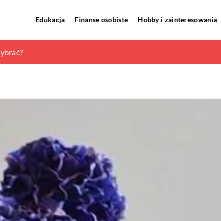
Edukacja
Finanse osobiste
Hobby i zainteresowania
zęści składowych nie mogłoby się obyć
ybrać?