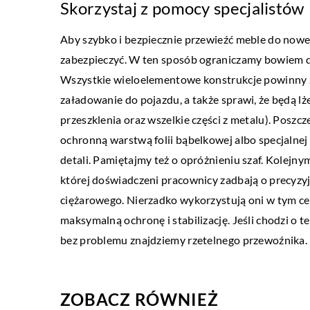
ZDROWIE I MEDYCYNA
Skorzystaj z pomocy specjalistów
25 marca 2021
Aby szybko i bezpiecznie przewieźć meble do nowe
Jak zapewnić dziecku k
zabezpieczyć. W ten sposób ograniczamy bowiem d
Wszystkie wieloelementowe konstrukcje powinny z
Sen jest ważnym elemen
załadowanie do pojazdu, a także sprawi, że będą lże
rozwoju. Nie tylko zapew
przeszklenia oraz wszelkie części z metalu). Posz
dniu pełnym wrażeń, ale 
ochronną warstwą folii bąbelkowej albo specjalnej 
zapamiętywanie, umożliwi
detali. Pamiętajmy też o opróżnieniu szaf. Kolejn
której doświadczeni pracownicy zadbają o precyz
ciężarowego. Nierzadko wykorzystują oni w tym ce
maksymalną ochronę i stabilizację. Jeśli chodzi o 
bez problemu znajdziemy rzetelnego przewoźnika.
ZOBACZ RÓWNIEŻ