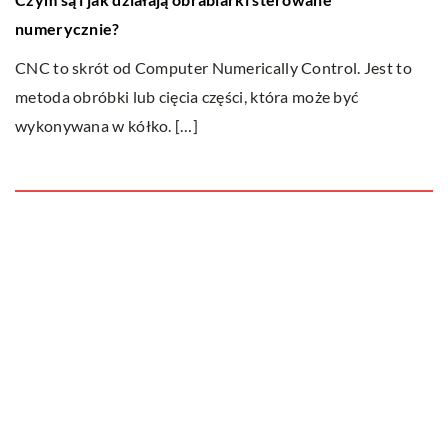
numerycznie?
Kr
CNC to skrót od Computer Numerically Control. Jest to
pr
metoda obróbki lub cięcia części, która może być
po
wykonywana w kółko. […]
Ostatnie wpisy
Do jakich dań pasuje wino?
Jakie cechy i właściwości posiada
marihuana i dlaczego uznawana jest za
narkotyk?