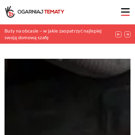
Młotek Schmidta – czym jest i jakie jest jego
Buty na obcasie – w jakie zaopatrzyć najlepiej
Jak nawilżyć bardzo suchą skórę?
zastosowanie?
swoją domową szafę