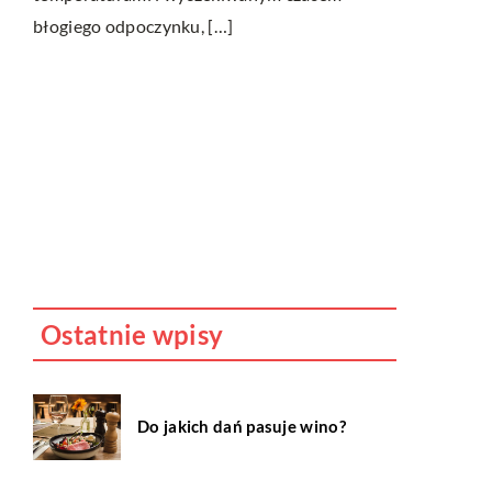
błogiego odpoczynku, […]
funkcjonaln
?
ie,
óre
Ostatnie wpisy
Do jakich dań pasuje wino?