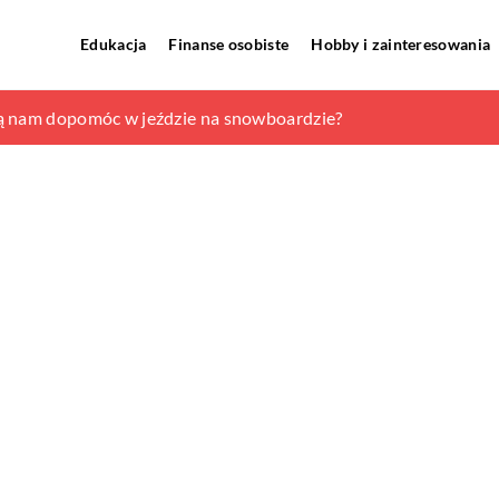
Edukacja
Finanse osobiste
Hobby i zainteresowania
yl prowansalski
ą nam dopomóc w jeździe na snowboardzie?
zego warto je posiadać?