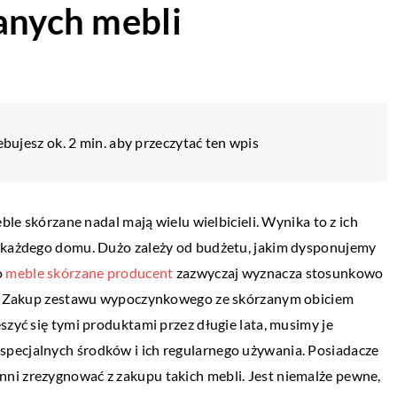
anych mebli
bujesz ok. 2 min. aby przeczytać ten wpis
eble skórzane nadal mają wielu wielbicieli. Wynika to z ich
o każdego domu. Dużo zależy od budżetu, jakim dysponujemy
o
meble skórzane producent
zazwyczaj wyznacza stosunkowo
u w nowoczesnym
adą. Zakup zestawu wypoczynkowego ze skórzanym obiciem
szyć się tymi produktami przez długie lata, musimy je
rzede wszystkim
pecjalnych środków i ich regularnego używania. Posiadacze
rak ozdobnych
ni zrezygnować z zakupu takich mebli. Jest niemalże pewne,
też bardzo