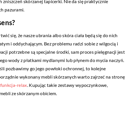
zniszczeń skórzanej tapicerki. Nie da się praktycznie
TECHNIKA I MOTORYZACJA
e i utrzymane […]
ch pazurami.
11 marca 2019
sens?
Czy obsługa dronów jest skomplikowana
wić się, że nasze ubrania albo skóra ciała będą się do nich
Technologia rozwija się w zawrotnym temp
atym i oddychającym. Bez problemu radzi sobie z wilgocią i
a każdego dnia pojawiają się nowe
rwacji potrzebne są specjalne środki, sam proces pielęgnacji jest
rozwiązania i urządzenia elektroniczne, kt
ego wody z płatkami mydlanymi lub płynem do mycia naczyń.
wprawiają w zachwyt […]
śli pozbawimy go jego powłoki ochronnej, to kolejne
 porządnie wykonany mebli skórzanych warto zajrzeć na stronę
funkcja-relax
. Kupując takie zestawy wypoczynkowe,
 mebli ze skórzanym obiciem.