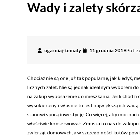
Wady i zalety skórz
ogarniaj-tematy
11 grudnia 2019
Potrze
OGRÓD I DOM
Chociaż nie są one już tak popularne, jak kiedyś, m
licznych zalet. Nie są jednak idealnym wyborem d
09 lipca 2020
na zakup wyposażenie do mieszkania. Jeśli chodzi 
Aranżacja wnętrza dom
wysokie ceny i właśnie to jest największą ich w
wydaniu
stanowi sporą inwestycję. Co więcej, aby móc nacie
Nowoczesne wnętrza to p
właściwie konserwować. Zmusza to nas do zakupu s
minimalizm, prostota i b
zwierząt domowych, a w szczególności kotów powin
dodatków. Wnętrza te są 