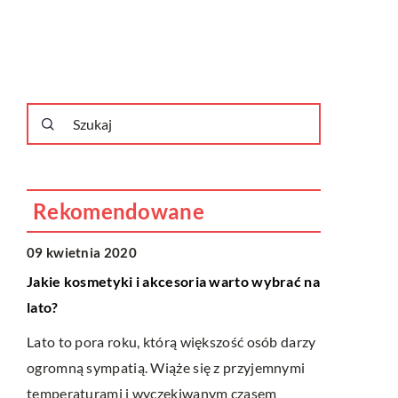
Rekomendowane
LIFESTYLE
OGRÓD I
09 kwietnia 2020
09 lipca 20
Jakie kosmetyki i akcesoria warto wybrać na
Aranżacja 
lato?
wydaniu
Lato to pora roku, którą większość osób darzy
Nowoczesne
ogromną sympatią. Wiąże się z przyjemnymi
minimalizm,
temperaturami i wyczekiwanym czasem
dodatków. W