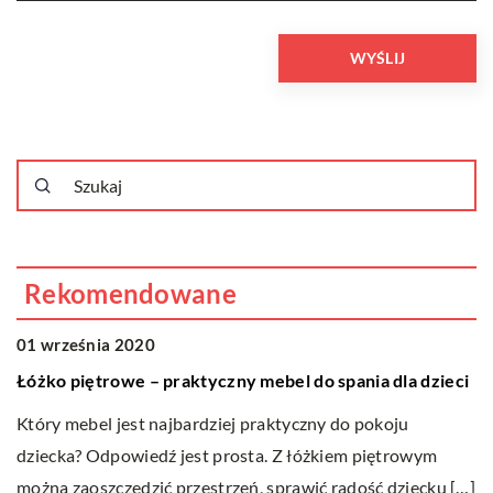
Rekomendowane
OGRÓD I DOM
01 września 2020
Łóżko piętrowe – praktyczny mebel do spania dla dzieci
Który mebel jest najbardziej praktyczny do pokoju
dziecka? Odpowiedź jest prosta. Z łóżkiem piętrowym
można zaoszczędzić przestrzeń, sprawić radość dziecku […]