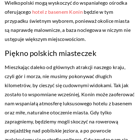
Wielkopolski mogą wyskoczyć do wspaniałego ośrodka
oferującego
hotel z basenem Konin
będzie w tym
przypadku świetnym wyborem, ponieważ okolice miasta
są naprawdę malownicze, a baza noclegowa w niczym nie
ustępuje większym miejscowościom.
Piękno polskich miasteczek
Mieszkając daleko od głównych atrakcji naszego kraju,
czyli gór i morza, nie musimy pokonywać długich
kilometrów, by cieszyć się cudownymi widokami. Tak jak
zostało to wspomniane wcześniej, Konin może zaoferować
nam wspaniałą atmosferę luksusowego hotelu z basenem
oraz miłe, naturalne otoczenie miasta. Gdy tylko
zapragniemy, będziemy mogli skoczyć na rowerową
przejażdżkę nad pobliskie jeziora, a po powrocie
zrelaksujemy się w strefie wellness. Gdy znudzą nam się