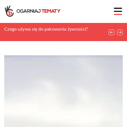
Magnetoterapia w fizjoterapii – co warto
Czego używa się do pakowania żywności?
Czym jest rekuperacja?
wiedzieć?