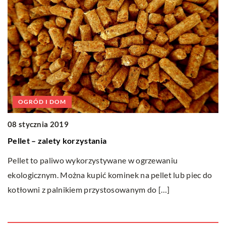
1
OGRÓD I DOM
K
08 stycznia 2019
w
Pellet – zalety korzystania
Z
Pellet to paliwo wykorzystywane w ogrzewaniu
na
ekologicznym. Można kupić kominek na pellet lub piec do
Tw
kotłowni z palnikiem przystosowanym do […]