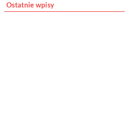
Ostatnie wpisy
Do jakich dań pasuje wino?
Jakie cechy i właściwości posiada
marihuana i dlaczego uznawana jest za
narkotyk?
Cybernetyka w przedszkolu – czy to
możliwe?
Jak odpowiednio dobrana dieta, może
redukować powikłania związane z chorobą
Hashimoto?