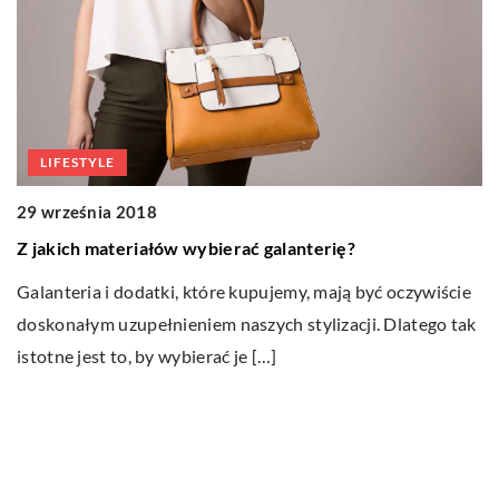
LIFESTYLE
1
R
29 września 2018
Z jakich materiałów wybierać galanterię?
Pe
du
Galanteria i dodatki, które kupujemy, mają być oczywiście
da
doskonałym uzupełnieniem naszych stylizacji. Dlatego tak
istotne jest to, by wybierać je […]