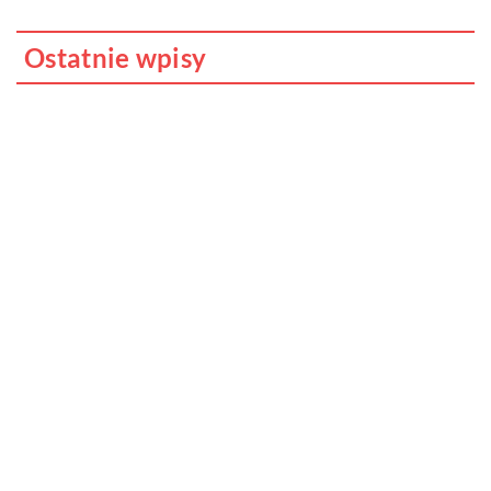
Ostatnie wpisy
Do jakich dań pasuje wino?
Jakie cechy i właściwości posiada
marihuana i dlaczego uznawana jest za
narkotyk?
Cybernetyka w przedszkolu – czy to
możliwe?
Jak odpowiednio dobrana dieta, może
redukować powikłania związane z chorobą
Hashimoto?