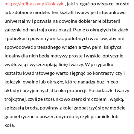
https://edibazzar.pl/kolczyki
, jak i sięgać po wiszące, proste
lub zdobione modele. Ten kształt twarzy jest stosunkowo
uniwersalny i pozwala na dowolne dobieranie biżuterii
zależnie od nastroju oraz okazji. Panie o okrągłych buziach
i policzkach powinny unikać podobnych wzorów, aby nie
spowodować przesadnego wrażenia tzw. pełni księżyca.
Idealny dla nich będą motywy proste i wąskie, optycznie
wydłużają i wyszczuplają linię twarzy. W przypadku
kształtu kwadratowego warto sięgnąć po kontrasty, czyli
kolczyki owalne lub okrągłe, które nadadzą buzi nieco
okłady i przyjemnych dla oka proporcji. Posiadaczki twarzy
trójkątnej, czyli ze stosunkowo szerokim czołem i wąską,
spiczastą brodą, powinny z kolei zaopatrzyć się w modele
geometryczne o poszerzonym dole, czyli piramidki lub
koła.