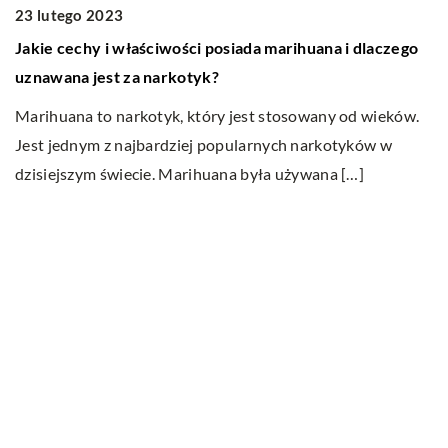
23 lutego 2023
1
Jakie cechy i właściwości posiada marihuana i dlaczego
C
uznawana jest za narkotyk?
Te
Marihuana to narkotyk, który jest stosowany od wieków.
dn
Jest jednym z najbardziej popularnych narkotyków w
el
dzisiejszym świecie. Marihuana była używana […]
Ostatnie wpisy
Do jakich dań pasuje wino?
Jakie cechy i właściwości posiada
marihuana i dlaczego uznawana jest za