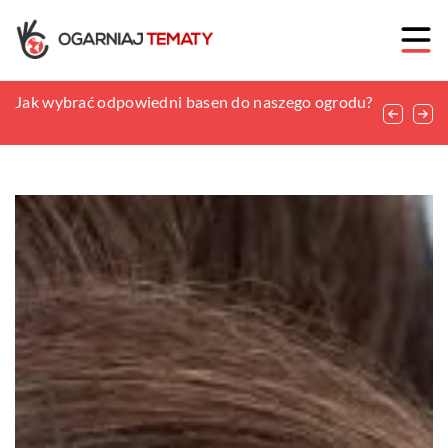
Jakie korzyści przynosi czytanie książek po
Jak wybrać odpowiedni basen do naszego ogrodu?
Powszechnie stosowane wyposażenie dla
angielsku?
myśliwych – co takiego ono obejmuje?