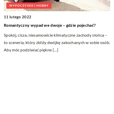
WYPOCZYNEK I HOBBY
2
11 lutego 2022
A
Romantyczny wypad we dwoje – gdzie pojechać?
W
Spokój, cisza, niesamowicie klimatyczne zachody słońca –
w
to sceneria, który zbliży dwójkę zakochanych w sobie osób.
d
Aby móc podziwiać piękne […]
.
Ostatnie wpisy
Do jakich dań pasuje wino?