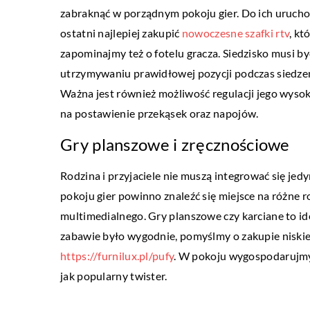
zabraknąć w porządnym pokoju gier. Do ich urucho
LIFESTYLE
ostatni najlepiej zakupić
nowoczesne szafki rtv
, kt
03 lipca 2018
zapominajmy też o fotelu gracza. Siedzisko musi 
Co warto wiedzieć o wy
utrzymywaniu prawidłowej pozycji podczas siedzen
ślubnych
Ważna jest również możliwość regulacji jego wysok
na postawienie przekąsek oraz napojów.
Wybór i rozdawanie zapro
jeden z najważniejszych 
Gry planszowe i zręcznościowe
przygotowaniu każdej ślub
Rodzina i przyjaciele nie muszą integrować się je
Warto ten krok dokładnie
pokoju gier powinno znaleźć się miejsce na różne r
multimedialnego. Gry planszowe czy karciane to i
zabawie było wygodnie, pomyślmy o zakupie niskieg
https://furnilux.pl/pufy
. W pokoju wygospodarujmy
jak popularny twister.