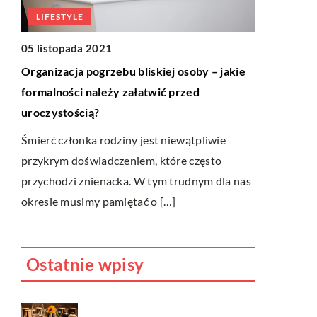
LIFESTYLE
LIFESTYL
05 listopada 2021
03 lipca 20
Organizacja pogrzebu bliskiej osoby – jakie
Co warto w
formalności należy załatwić przed
ślubnych
uroczystością?
.
Wybór i roz
Śmierć członka rodziny jest niewątpliwie
jeden z naj
przykrym doświadczeniem, które często
przygotowan
przychodzi znienacka. W tym trudnym dla nas
Warto ten k
okresie musimy pamiętać o […]
Ostatnie wpisy