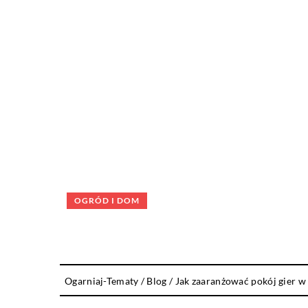
OGRÓD I DOM
Ogarniaj-Tematy
/
Blog
/
Jak zaaranżować pokój gier 