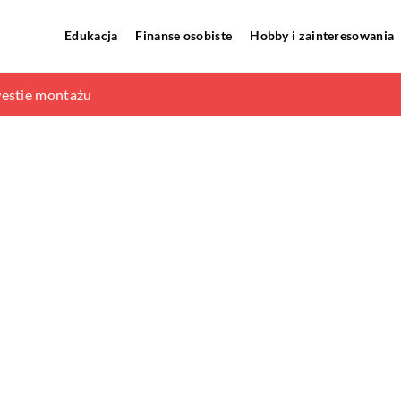
Edukacja
Finanse osobiste
Hobby i zainteresowania
aliczną w sklepie stacjonarnym?
westie montażu
w samochodzie?