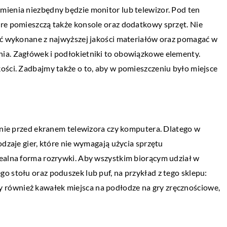
mienia niezbędny będzie monitor lub telewizor. Pod ten
TECHNIKA I MOTORYZACJA
óre pomieszczą także konsole oraz dodatkowy sprzęt. Nie
16 stycznia 2023
być wykonane z najwyższej jakości materiałów oraz pomagać w
borze zaproszeń
Co jaki czas należy wymieniać opony?
ia. Zagłówek i podłokietniki to obowiązkowe elementy.
ości. Zadbajmy także o to, aby w pomieszczeniu było miejsce
Opony należy wymieniać, gdy są zużyte,
szeń ślubnych to
niezależnie od tego, ile bieżnika pozostało
kroków w
Ogólna zasada mówi, że opony należy
nej uroczystości.
wymieniać przynajmniej […]
dynie przed ekranem telewizora czy komputera. Dlatego w
 zaplanować, […]
odzaje gier, które nie wymagają użycia sprzętu
dealna forma rozrywki. Aby wszystkim biorącym udział w
o stołu oraz poduszek lub puf, na przykład z tego sklepu:
 również kawałek miejsca na podłodze na gry zręcznościowe,