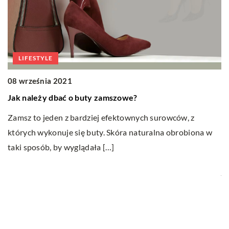
LIFESTYLE
08 września 2021
Jak należy dbać o buty zamszowe?
0
Zamsz to jeden z bardziej efektownych surowców, z
T
których wykonuje się buty. Skóra naturalna obrobiona w
b
taki sposób, by wyglądała […]
T
j
e
lą