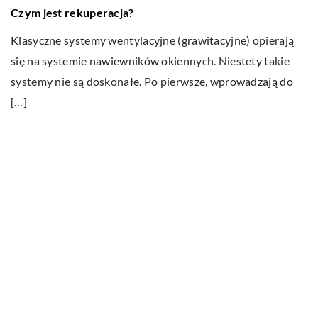
Czym jest rekuperacja?
P
z
Klasyczne systemy wentylacyjne (grawitacyjne) opierają
się na systemie nawiewników okiennych. Niestety takie
Ob
systemy nie są doskonałe. Po pierwsze, wprowadzają do
a
[…]
o
Ostatnie wpisy
Do jakich dań pasuje wino?
Jakie cechy i właściwości posiada
marihuana i dlaczego uznawana jest za
narkotyk?