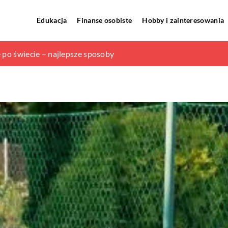
Edukacja
Finanse osobiste
Hobby i zainteresowania
iednia do sprzętu elektronicznego?
 po świecie – najlepsze sposoby
ów widłowych – jak wygląda?