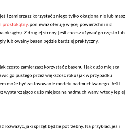
pomysł na zagospodarowanie przestrzeni
 jeśli zamierzasz korzystać z niego tylko okazjonalnie lub masz
Rekreacja na świeżym powietrzu połączo
ACJA
n prostokątny
, ponieważ oferuję więcej powierzchni niż
ćwiczeniami to nie tylko […]
a okrągło). Z drugiej strony, jeśli chcesz używać go często lub
ły lub owalny basen będzie bardziej praktyczny.
żyć żeby stuningować
ie jest tylko i
 jak często zamierzasz korzystać z basenu i jak dużo miejsca
ch kierowców, którzy
tawić go pustego przez większość roku (jak w przypadku
ch niezbyt szybkich
m może być zastosowanie modelu nadmuchiwanego. Jeśli
masz wystarczająco dużo miejsca na nadmuchiwany, wtedy lepiej
sz rozważyć, jaki sprzęt będzie potrzebny. Na przykład, jeśli