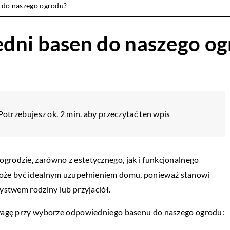
 do naszego ogrodu?
dni basen do naszego o
Potrzebujesz ok. 2 min. aby przeczytać ten wpis
OGRÓD I DOM
grodzie, zarówno z estetycznego, jak i funkcjonalnego
oże być idealnym uzupełnieniem domu, ponieważ stanowi
30 kwietnia 2020
zystwem rodziny lub przyjaciół.
Dlaczego warto wykorzystać przestrze
ogrodzie na siłownię
 uwagę przy wyborze odpowiedniego basenu do naszego ogrodu:
Własna siłownia w ogrodzie to niecodzie