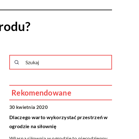
grodu?
Rekomendowane
ń w
nny