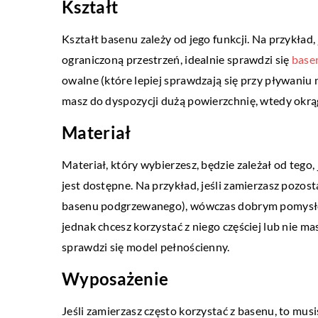
Kształt
Kształt basenu zależy od jego funkcji. Na przykład,
D I DOM
TECHNIKA I MOTORYZ
ograniczoną przestrzeń, idealnie sprawdzi się
base
owalne (które lepiej sprawdzają się przy pływaniu n
wca 2019
19 marca 2021
masz do dyspozycji dużą powierzchnię, wtedy okrąg
dzić designerskie mieszkanie?
Jakich części musimy u
samochód?
Materiał
c wnętrze trzeba zadbać o
alność, ale i estetykę. Nawet w tym
Tuningowanie samochodu n
Materiał, który wybierzesz, będzie zależał od tego,
u, cała koncepcja może się jednak
wyłącznie domeną młody
jest dostępne. Na przykład, jeśli zamierzasz pozos
eco […]
chcą zwiększyć moc swoi
basenu podgrzewanego), wówczas dobrym pomysłe
aut. Może również […]
jednak chcesz korzystać z niego częściej lub nie 
sprawdzi się model pełnościenny.
Wyposażenie
Jeśli zamierzasz często korzystać z basenu, to musi