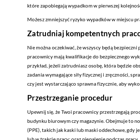
które zapobiegają wypadkom w pierwszej kolejnośc
Jak szybko skompletować firmową flotę
pojazdów?
Możesz zmniejszyć ryzyko wypadków w miejscu pra
Założenie własnej firmy zawsze wiąże się z
Zatrudniaj kompetentnych pra
dużym wydatkiem. Jeśli przedsiębiorstwo
Nie można oczekiwać, że wszyscy będą bezpieczni pr
opiera swoją działalność na flocie pojazdów,
LIFESTY
pracownicy mają kwalifikacje do bezpiecznego wyk
to koszty zwiększają […]
przykład, jeżeli zatrudniasz osobę, która będzie 
05 marca 
zadania wymagające siły fizycznej i zręczności, spr
Co wręczy
czy jest wystarczająco sprawna fizycznie, aby wyk
Wzajemne 
Przestrzeganie procedur
istnieje w 
powstania.
Upewnij się, że Twoi pracownicy przestrzegają pr
jest to jede
budynku biurowym czy magazynie. Obejmuje to no
(PPE), takich jak kaski lub maski oddechowe, gdy j
lub w trakcie pracy; oraz niepalenie podczas pracy