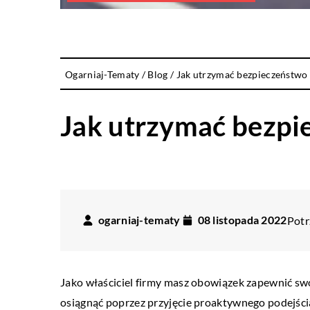
Ogarniaj-Tematy
/
Blog
/
Jak utrzymać bezpieczeństwo 
Jak utrzymać bezpi
ogarniaj-tematy
08 listopada 2022
Potr
PRZEDSIĘBIORCZOŚĆ I GOSPODARKA
Jako właściciel firmy masz obowiązek zapewnić s
osiągnąć poprzez przyjęcie proaktywnego podejści
17 lutego 2021