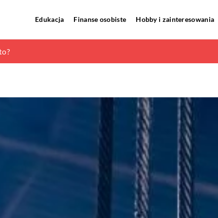
Edukacja
Finanse osobiste
Hobby i zainteresowania
tadniny?
to?
wlany i czym dokładnie się zajmuje?