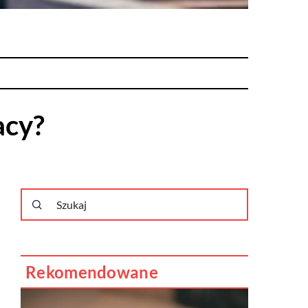
acy?
Rekomendowane
PRZEDSIĘBIORCZOŚĆ I GOSPODARKA
17 lutego 2021