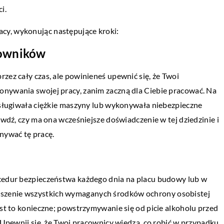
i.
cy, wykonując następujące kroki:
cowników
zez cały czas, ale powinieneś upewnić się, że Twoi
LE
LIFESTYLE
onywania swojej pracy, zanim zaczną dla Ciebie pracować. Na
obsługiwała ciężkie maszyny lub wykonywała niebezpieczne
2019
02 czerwca 2019
awdź, czy ma ona wcześniejsze doświadczenie w tej dziedzinie i
ć fanom muzyki?
Etui na telefon – o czym n
onywać tę pracę.
przy jego wyborze?
obdarowywanie się prezentami
naszej kulturze niemalże od jej
Zapewne nikt nie wyobraża 
 Nic zresztą dziwnego, ponieważ
współczesnej technologii, 
ocedur bezpieczeństwa każdego dnia na placu budowy lub w
n z […]
smartfony. Posiadacze tych
szenie wszystkich wymaganych środków ochrony osobistej
urządzeń na pewno chcielib
est to konieczne; powstrzymywanie się od picie alkoholu przed
. Upewnij się, że Twoi pracownicy wiedzą, co robić w przypadku