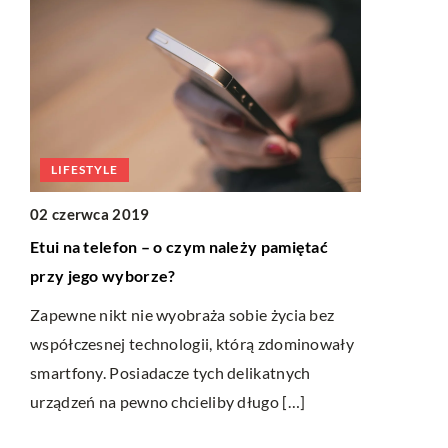
Jak szybko skompletować firmową flotę
pojazdów?
Założenie własnej firmy zawsze wiąże się z
dużym wydatkiem. Jeśli przedsiębiorstwo
opiera swoją działalność na flocie pojazdów
to koszty zwiększają […]
ależy pamiętać
sobie życia bez
którą zdominowały
 delikatnych
y długo […]