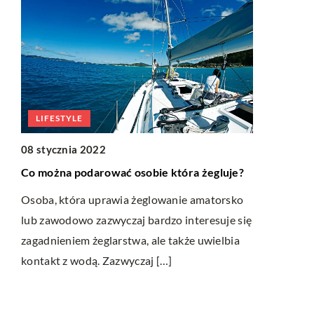
LIFESTYLE
08 stycznia 2022
WYPOCZY
a
Co można podarować osobie która żegluje?
18 maja 20
Osoba, która uprawia żeglowanie amatorsko
Z czyją po
lub zawodowo zazwyczaj bardzo interesuje się
formy?
r
zagadnieniem żeglarstwa, ale także uwielbia
Powrót do s
 […]
kontakt z wodą. Zazwyczaj […]
kontuzji, a 
ćwiczeń z p