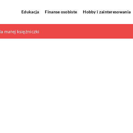
Edukacja
Finanse osobiste
Hobby i zainteresowania
– jak uczyć się języków obcych?
a małej księżniczki
 odsłonie – męskie i kobiece dodatki