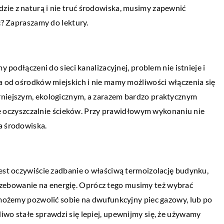
zie z naturą i nie truć środowiska, musimy zapewnić
ć? Zapraszamy do lektury.
y podłączeni do sieci kanalizacyjnej, problem nie istnieje i
la od ośrodków miejskich i nie mamy możliwości włączenia się
LIFESTYLE
rniejszym, ekologicznym, a zarazem bardzo praktycznym
13 września 2021
oczyszczalnie ścieków. Przy prawidłowym wykonaniu nie
Czym się kierować przy wyborze zegark
la środowiska.
dla siebie?
ócić do sportowej
Może się wydawać, że zakup zegarka w
jest oczywiście zadbanie o właściwą termoizolację budynku,
obecnych czasach to prosta sprawa. Wybó
y po urazie czy
zebowanie na energię. Oprócz tego musimy też wybrać
czasomierzy jest jednak tak duży, że nawet
zej przerwie od
e możemy pozwolić sobie na dwufunkcyjny piec gazowy, lub po
est łatwym […]
iwo stałe sprawdzi się lepiej, upewnijmy się, że używamy