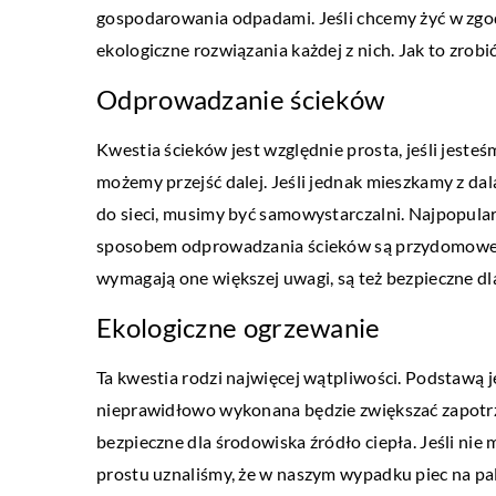
gospodarowania odpadami. Jeśli chcemy żyć w zgod
ekologiczne rozwiązania każdej z nich. Jak to zrobi
Odprowadzanie ścieków
Kwestia ścieków jest względnie prosta, jeśli jesteśm
możemy przejść dalej. Jeśli jednak mieszkamy z da
do sieci, musimy być samowystarczalni. Najpopula
WYPOCZYNEK I HOBBY
sposobem odprowadzania ścieków są przydomowe 
wymagają one większej uwagi, są też bezpieczne d
18 maja 2021
Z czyją pomocą można wr
Ekologiczne ogrzewanie
formy?
Ta kwestia rodzi najwięcej wątpliwości. Podstawą 
Powrót do sportowej form
nieprawidłowo wykonana będzie zwiększać zapotr
kontuzji, a także po dłużs
bezpieczne dla środowiska źródło ciepła. Jeśli ni
ćwiczeń z pewnością nie j
prostu uznaliśmy, że w naszym wypadku piec na pal