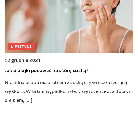
we
p
LIFESTYLE
12 grudnia 2021
h
Jakie olejki podawać na skórę suchą?
Niejedna osoba ma problem z suchą czy wręcz łuszczącą
się skórą. W takim wypadku należy się rozejrzeć za dobrym
olejkiem, […]
Ostatnie wpisy