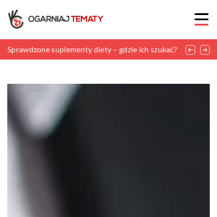
Dlaczego wymiary wycieraczki są takie ważne?
Sprawdzone suplementy diety – gdzie ich szukać?
Jaki materiał króluje obecnie na salonach?