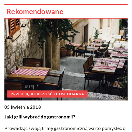
Rekomendowane
i
om
PRZEDSIĘBIORCZOŚĆ I GOSPODARKA
05 kwietnia 2018
2
Jaki grill wybrać do gastronomii?
K
Prowadząc swoją firmę gastronomiczną warto pomyśleć o
D