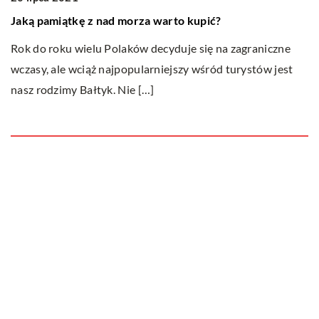
Jaką pamiątkę z nad morza warto kupić?
S
Rok do roku wielu Polaków decyduje się na zagraniczne
W 
wczasy, ale wciąż najpopularniejszy wśród turystów jest
b
nasz rodzimy Bałtyk. Nie […]
mi
Ostatnie wpisy
Do jakich dań pasuje wino?
Jakie cechy i właściwości posiada
marihuana i dlaczego uznawana jest za
narkotyk?