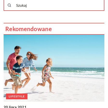
Rekomendowane
LIFESTYLE
20 lipca 2021
0