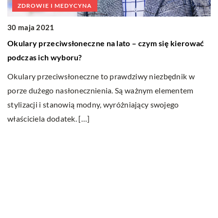
ZDROWIE I MEDYCYNA
30 maja 2021
Okulary przeciwsłoneczne na lato – czym się kierować
podczas ich wyboru?
m
Okulary przeciwsłoneczne to prawdziwy niezbędnik w
porze dużego nasłonecznienia. Są ważnym elementem
stylizacji i stanowią modny, wyróżniający swojego
właściciela dodatek. […]
Ostatnie wpisy
Do jakich dań pasuje wino?