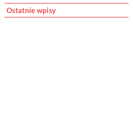
Ostatnie wpisy
Do jakich dań pasuje wino?
Jakie cechy i właściwości posiada
marihuana i dlaczego uznawana jest za
narkotyk?
Cybernetyka w przedszkolu – czy to
możliwe?
Jak odpowiednio dobrana dieta, może
redukować powikłania związane z chorobą
Hashimoto?