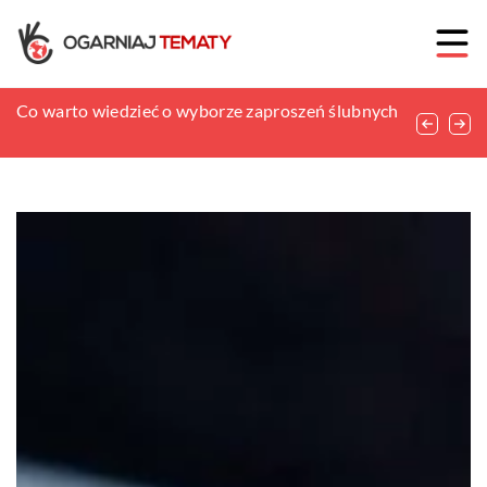
Co każdy fryzjer powinien wiedzieć na temat
Co warto wiedzieć o wyborze zaproszeń ślubnych
Czy opony całoroczne to dobre rozwiązanie?
trychologii?