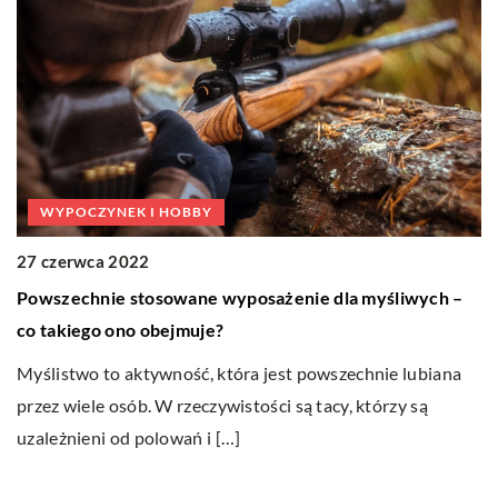
WYPOCZYNEK I HOBBY
27 czerwca 2022
2
Powszechnie stosowane wyposażenie dla myśliwych –
Ar
co takiego ono obejmuje?
z
Myślistwo to aktywność, która jest powszechnie lubiana
Ur
ym
przez wiele osób. W rzeczywistości są tacy, którzy są
są
uzależnieni od polowań i […]
A