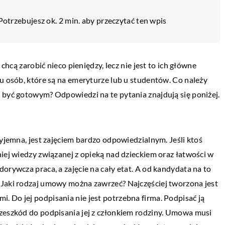
Potrzebujesz ok. 2 min. aby przeczytać ten wpis
 chcą zarobić nieco pieniędzy, lecz nie jest to ich główne
 u osób, które są na emeryturze lub u studentów. Co należy
 być gotowym? Odpowiedzi na te pytania znajdują się poniżej.
zyjemna, jest zajęciem bardzo odpowiedzialnym. Jeśli ktoś
iej wiedzy związanej z opieką nad dzieckiem oraz łatwości w
orywcza praca, a zajęcie na cały etat. A od kandydata na to
 Jaki rodzaj umowy można zawrzeć? Najczęściej tworzona jest
LIFESTYLE
mi. Do jej podpisania nie jest potrzebna firma. Podpisać ją
11 czerwca 2021
rzeszkód do podpisania jej z członkiem rodziny. Umowa musi
zwalczyć?
Dlaczego należy zwracać uwagę na to co 