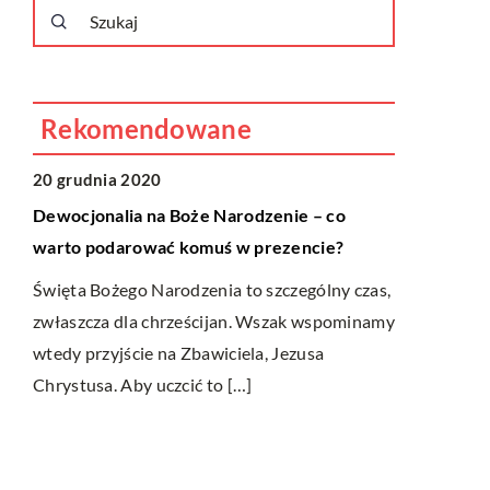
Rekomendowane
LIFESTYLE
20 grudnia 2020
Dewocjonalia na Boże Narodzenie – co
warto podarować komuś w prezencie?
Święta Bożego Narodzenia to szczególny czas,
zwłaszcza dla chrześcijan. Wszak wspominamy
wtedy przyjście na Zbawiciela, Jezusa
Chrystusa. Aby uczcić to […]
LIFESTYL
22 lipca 20
Lęk wysokoś
się