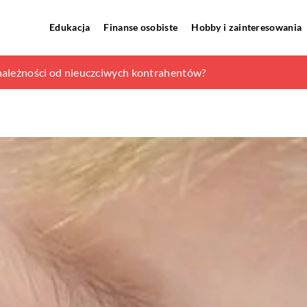
Edukacja
Finanse osobiste
Hobby i zainteresowania
 warto wybrać na lato?
należności od nieuczciwych kontrahentów?
 dla firm