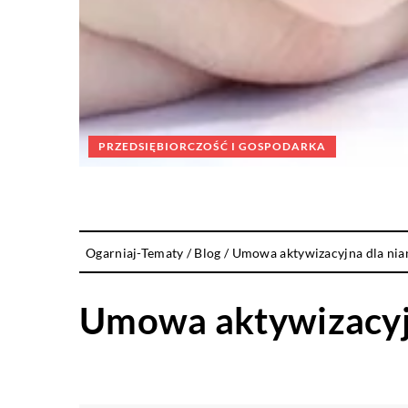
PRZEDSIĘBIORCZOŚĆ I GOSPODARKA
Ogarniaj-Tematy
/
Blog
/
Umowa aktywizacyjna dla niań
Umowa aktywizacyjn