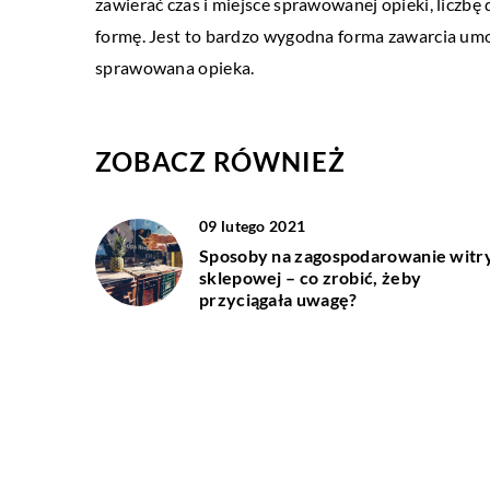
zawierać czas i miejsce sprawowanej opieki, liczbę 
formę. Jest to bardzo wygodna forma zawarcia umo
Lęk wysokości, znany rów
sprawowana opieka.
wieżowca, to fobia, która
wyniszczająca. Może doty
boją się wysokości […]
ZOBACZ RÓWNIEŻ
09 lutego 2021
Sposoby na zagospodarowanie witr
sklepowej – co zrobić, żeby
przyciągała uwagę?
17 maja 2021
Dlaczego warto wycenić nieruchom
u specjalisty?
20 marca 2018