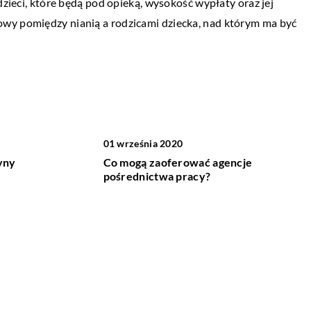
dzieci, które będą pod opieką, wysokość wypłaty oraz jej
je?
wy pomiędzy nianią a rodzicami dziecka, nad którym ma być
nież jako zespół
 może być
Jedzenie to jedna z naszych podstawowyc
czyć osób, które
potrzeb fizjologicznych. Za pomocą
pożywienia dostarczamy organizmowi
niezbędnych do prawidłowego
funkcjonowania składników. Niestety jed
01 września 2020
[…]
yny
Co mogą zaoferować agencje
pośrednictwa pracy?
07 grudnia 2021
ość
Rodzaje mikrosfery – gdzie są one
wykorzystywane?
08 października 2021