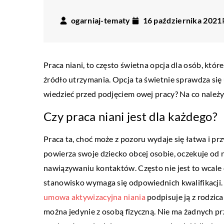
ogarniaj-tematy
16 października 2021
Praca niani, to często świetna opcja dla osób, które
źródło utrzymania. Opcja ta świetnie sprawdza się
wiedzieć przed podjęciem owej pracy? Na co należy
Czy praca niani jest dla każdego?
Praca ta, choć może z pozoru wydaje się łatwa i pr
powierza swoje dziecko obcej osobie, oczekuje od n
nawiązywaniu kontaktów. Często nie jest to wcale d
stanowisko wymaga się odpowiednich kwalifikacji.
LIFESTYLE
umowa aktywizacyjna niania
podpisuje ją z rodzica
22 lipca 2022
można jedynie z osobą fizyczną. Nie ma żadnych p
Lęk wysokości – jak go 