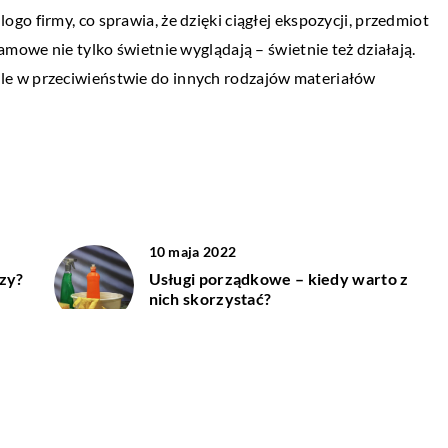
o firmy, co sprawia, że dzięki ciągłej ekspozycji, przedmiot
Amerykańska motoryzacja w latach
amowe nie tylko świetnie wyglądają – świetnie też działają.
siedemdziesiątych rozwijała się w zupełni
e w przeciwieństwie do innych rodzajów materiałów
innym kierunku, niż europejska. Kiedy
europejczycy starali się minimalizować zu
paliwa, […]
10 maja 2022
rzy?
Usługi porządkowe – kiedy warto z
nich skorzystać?
10 kwietnia 2022
t?
Czy mydło jest przyjazne dla
środowiska?