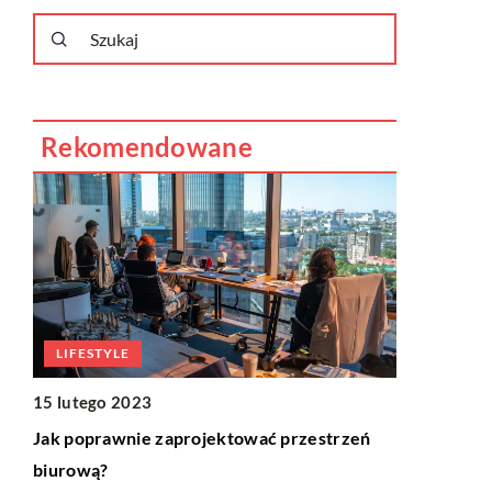
Rekomendowane
PRZEDSI
10 marca 2
Jak przygot
granicę?
Z roku na ro
regularnie 
LIFESTYLE
granicę. Je
15 lutego 2023
skutecznego
Jak poprawnie zaprojektować przestrzeń
biurową?