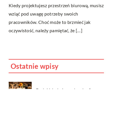
Kiedy projektujesz przestrzeń biurową, musisz
wziąć pod uwagę potrzeby swoich
e
pracowników. Choć może to brzmieć jak
oczywistość, należy pamiętać, że […]
życie
Ostatnie wpisy
Do jakich dań pasuje wino?
Jakie cechy i właściwości
posiada marihuana i dlaczego
uznawana jest za narkotyk?