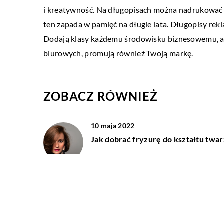
i kreatywność. Na długopisach można nadrukować log
ten zapada w pamięć na długie lata. Długopisy rekl
Dodają klasy każdemu środowisku biznesowemu, al
biurowych, promują również Twoją markę.
ZOBACZ RÓWNIEŻ
10 maja 2022
Jak dobrać fryzurę do kształtu twa
10 lutego 2022
Motoreduktor ślimakowy – co to jes