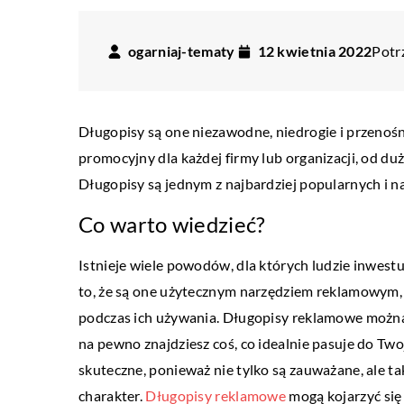
ogarniaj-tematy
12 kwietnia 2022
Potr
PRZEDSIĘBIORCZOŚĆ I
Długopisy są one niezawodne, niedrogie i przeno
promocyjny dla każdej firmy lub organizacji, od duży
10 marca 2020
Długopisy są jednym z najbardziej popularnych i 
Jak przygotować towar d
granicę?
Co warto wiedzieć?
Z roku na rok wzrasta licz
Istnieje wiele powodów, dla których ludzie inwe
regularnie wysyłają różn
to, że są one użytecznym narzędziem reklamowym, 
granicę. Jednym z klucz
podczas ich używania. Długopisy reklamowe można 
skutecznego dostarczenia
na pewno znajdziesz coś, co idealnie pasuje do Tw
skuteczne, ponieważ nie tylko są zauważane, ale t
charakter.
Długopisy reklamowe
mogą kojarzyć się