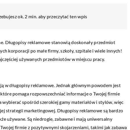
zebujesz ok. 2 min. aby przeczytać ten wpis
 GOSPODARKA
śne. Długopisy reklamowe stanowią doskonały przedmiot
ch korporacji po małe firmy, szkoły, szpitale i wiele innych!
najczęściej używanych przedmiotów w miejscu pracy.
o wysyłki za
ba osób, które
stują w długopisy reklamowe. Jednak głównym powodem jest
orodne towary za
które pomaga rozpowszechniać informacje o Twojej firmie
owych warunków
wybierać spośród szerokiej gamy materiałów i stylów, więc
TECHNIKA I MOTORYZACJA
 […]
ojej strategii marketingowej. Długopisy reklamowe są bardzo
02 marca 2019
akże używane. Są niedrogie, zabawne i mają uniwersalny
Popularne modele aut amerykańskich
 Twojej firmie z pozytywnymi skojarzeniami, takimi jak zabawa