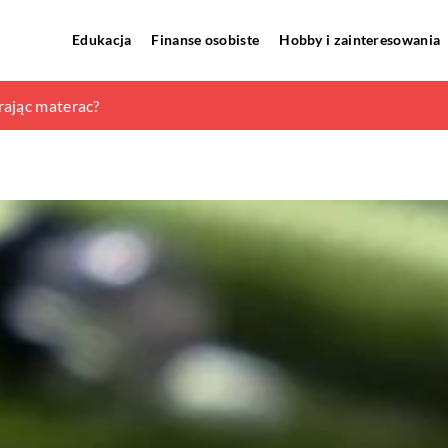
Edukacja
Finanse osobiste
Hobby i zainteresowania
kowe
rając materac?
ączaniu elektryki w domu?