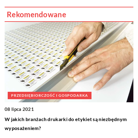
Rekomendowane
1
J
p
Pr
si
pr
PRZEDSIĘBIORCZOŚĆ I GOSPODARKA
08 lipca 2021
W jakich branżach drukarki do etykiet są niezbędnym
wyposażeniem?