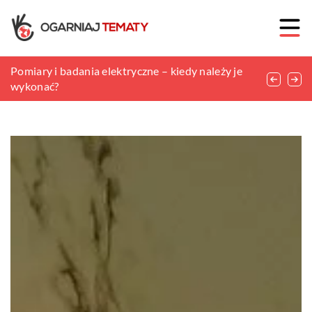
Akcesoria do studia fotograficznego
Pomiary i badania elektryczne – kiedy należy je
Podstawowe akcesoria dla palaczy
wykonać?