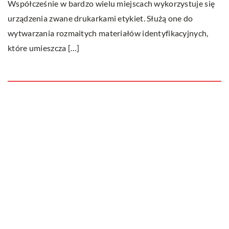
Współcześnie w bardzo wielu miejscach wykorzystuje się
ny
urządzenia zwane drukarkami etykiet. Służą one do
wytwarzania rozmaitych materiałów identyfikacyjnych,
które umieszcza […]
Ostatnie wpisy
Do jakich dań pasuje wino?
Jakie cechy i właściwości posiada
marihuana i dlaczego uznawana jest za
narkotyk?
Cybernetyka w przedszkolu – czy to