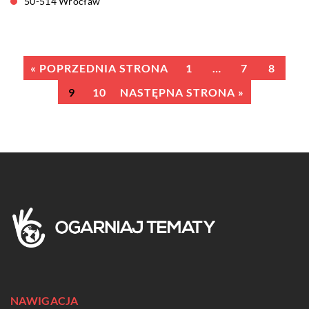
50-514 Wrocław
« POPRZEDNIA STRONA
1
…
7
8
9
10
NASTĘPNA STRONA »
NAWIGACJA