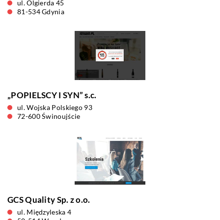
ul. Olgierda 45
81-534 Gdynia
„POPIELSCY I SYN” s.c.
ul. Wojska Polskiego 93
72-600 Świnoujście
GCS Quality Sp. z o.o.
ul. Międzyleska 4