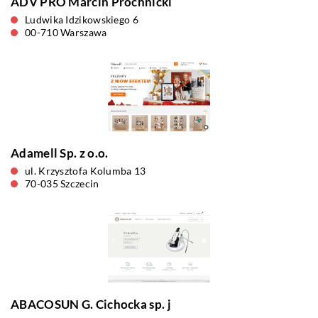
ADV PRO Marcin Próchnicki
Ludwika Idzikowskiego 6
00-710 Warszawa
Adamell Sp. z o.o.
ul. Krzysztofa Kolumba 13
70-035 Szczecin
ABACOSUN G. Cichocka sp. j