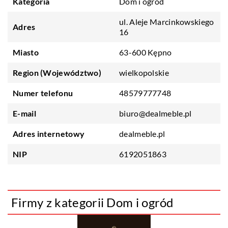
Kategoria
Dom i ogród
ul. Aleje Marcinkowskiego
Adres
16
Miasto
63-600 Kępno
Region (Województwo)
wielkopolskie
Numer telefonu
48579777748
E-mail
biuro@dealmeble.pl
Adres internetowy
dealmeble.pl
NIP
6192051863
Firmy z kategorii Dom i ogród