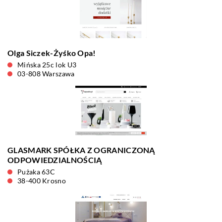
Olga Siczek-Żyśko Opa!
Mińska 25c lok U3
03-808 Warszawa
GLASMARK SPÓŁKA Z OGRANICZONĄ
ODPOWIEDZIALNOŚCIĄ
Pużaka 63C
38-400 Krosno