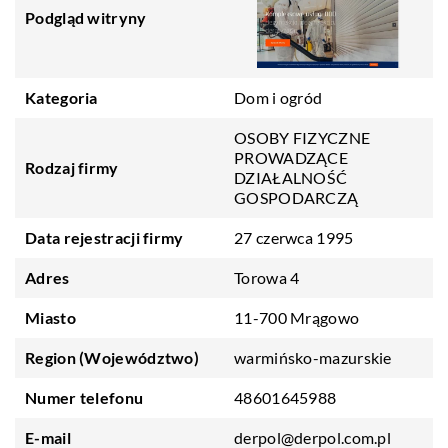
Podgląd witryny
Kategoria
Dom i ogród
OSOBY FIZYCZNE
PROWADZĄCE
Rodzaj firmy
DZIAŁALNOŚĆ
GOSPODARCZĄ
Data rejestracji firmy
27 czerwca 1995
Adres
Torowa 4
Miasto
11-700 Mrągowo
Region (Województwo)
warmińsko-mazurskie
Numer telefonu
48601645988
E-mail
derpol@derpol.com.pl