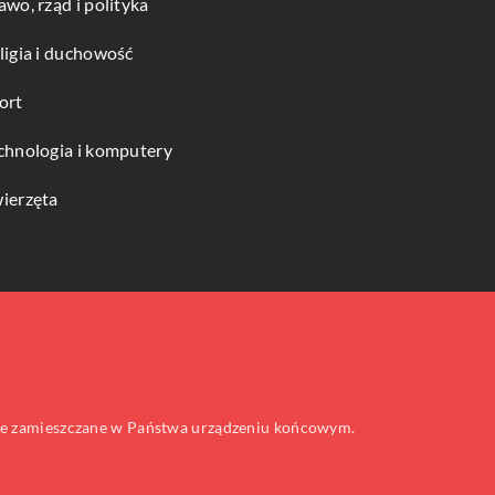
awo, rząd i polityka
ligia i duchowość
ort
chnologia i komputery
ierzęta
 one zamieszczane w Państwa urządzeniu końcowym.