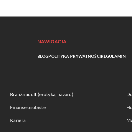
NAWIGACJA
BLOG
POLITYKA PRYWATNOŚCI
REGULAMIN
Branża adult (erotyka, hazard)
Do
Finanse osobiste
Ho
Kariera
Mo