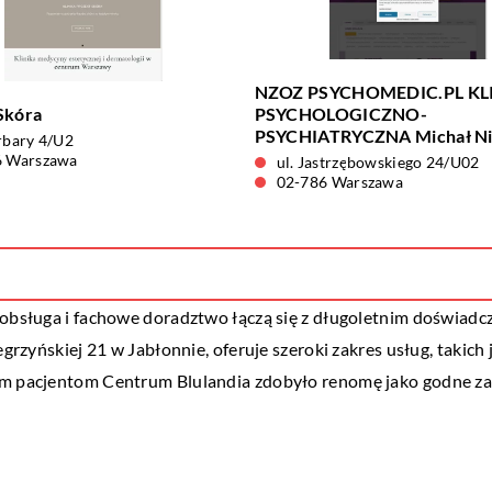
NZOZ PSYCHOMEDIC.PL KL
Skóra
PSYCHOLOGICZNO-
PSYCHIATRYCZNA Michał Ni
rbary 4/U2
6 Warszawa
ul. Jastrzębowskiego 24/U02
02-786 Warszawa
 obsługa i fachowe doradztwo łączą się z długoletnim doświadc
grzyńskiej 21 w Jabłonnie, oferuje szeroki zakres usług, takich j
ym pacjentom Centrum Blulandia zdobyło renomę jako godne zauf