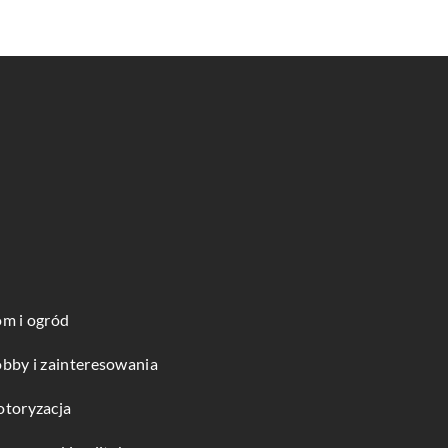
m i ogród
bby i zainteresowania
toryzacja