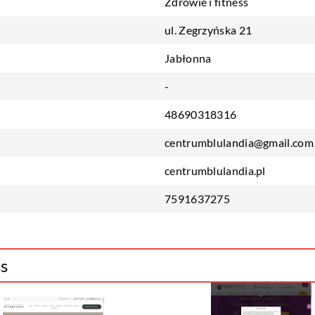
Zdrowie i fitness
ul. Zegrzyńska 21
Jabłonna
-
48690318316
centrumblulandia@gmail.com
centrumblulandia.pl
7591637275
ss