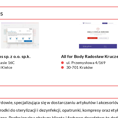
ss
 sp. z o.o. sp.k.
All for Body Radosław Krucz
lasie 16C
ul. Przemysłowa 4/169
 Kielce
30-701 Kraków
dowie, specjalizująca się w dostarczaniu artykułów i akcesori
środki do sterylizacji i dezynfekcji, opatrunki, kompresy oraz et
e. Profesjonalna obsługa klienta i fachowe doradztwo to doda