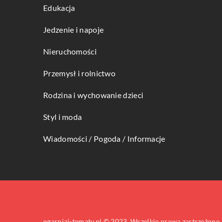
Edukacja
Jedzenie i napoje
Nieruchomości
Przemysł i rolnictwo
Rodzina i wychowanie dzieci
Styl i moda
Wiadomości / Pogoda / Informacje
ogarniaj-tematy.pl © 2023. Wszelkie prawa zastrzeżone.