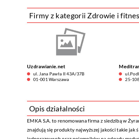
Firmy z kategorii Zdrowie i fitne
Uzdrawianie.net
Meditrans
ul. Jana Pawła II 43A/37B
ul.Pod
01-001 Warszawa
25-108
Opis działalności
EMKA S.A. to renomowana firma z siedzibą w Żyrar
znajdują się produkty najwyższej jakości takie jak 
jednorazowych oraz pojemników na odpady medyczn