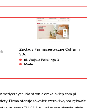
Zakłady Farmaceutyczne Colfarm
ek
S.A.
ul. Wojska Polskiego 3
Mielec
ów medycznych. Na stronie emka-sklep.com.pl
ykiety. Firma oferuje również szeroki wybór rękawic
tkowe atuty EMKA S.A., które przyciągają wielu