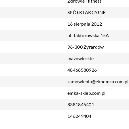
Zdrowie i fitness
SPÓŁKI AKCYJNE
16 sierpnia 2012
ul. Jaktorowska 15A
96-300 Żyrardów
mazowieckie
48468580926
zamowienia@ekoemka.com.pl
emka-sklep.com.pl
8381845401
146249404