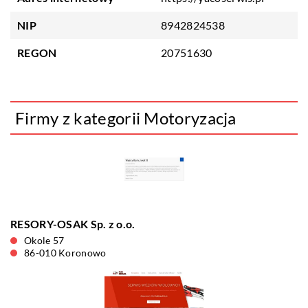
NIP
8942824538
REGON
20751630
Firmy z kategorii Motoryzacja
RESORY-OSAK Sp. z o.o.
Okole 57
86-010 Koronowo