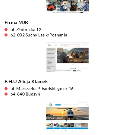
Firma MJK
ul. Złotnicka 12
62-002 Suchy Las k/Poznania
F.H.U Alicja Klamek
ul. Marszałka Piłsudskiego nr 16
64-840 Budzyń