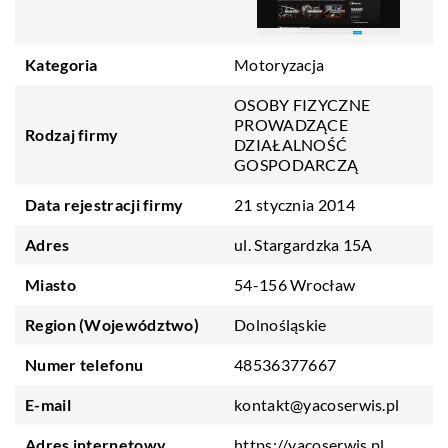
Kategoria
Motoryzacja
OSOBY FIZYCZNE
PROWADZĄCE
Rodzaj firmy
DZIAŁALNOŚĆ
GOSPODARCZĄ
Data rejestracji firmy
21 stycznia 2014
Adres
ul. Stargardzka 15A
Miasto
54-156 Wrocław
Region (Województwo)
Dolnośląskie
Numer telefonu
48536377667
E-mail
kontakt@yacoserwis.pl
Adres internetowy
https://yacoserwis.pl