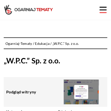
Ogarniaj-Tematy
/
Edukacja
/
„W.P.C.” Sp. z o.o.
„W.P.C.” Sp. z o.o.
Podgląd witryny