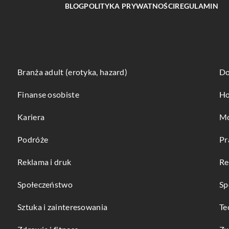
BLOG
POLITYKA PRYWATNOŚCI
REGULAMIN
Branża adult (erotyka, hazard)
Do
Finanse osobiste
Ho
Kariera
Mo
Podróże
Pr
Reklama i druk
Re
Społeczeństwo
Sp
Sztuka i zainteresowania
Te