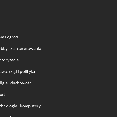
m i ogród
bby i zainteresowania
toryzacja
awo, rząd i polityka
ligia i duchowość
ort
chnologia i komputery