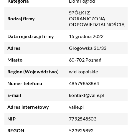
Kategoria
Dom i ogród
SPÓŁKI Z
Rodzaj firmy
OGRANICZONĄ
ODPOWIEDZIALNOŚCIĄ
Data rejestracji firmy
15 grudnia 2022
Adres
Głogowska 31/33
Miasto
60-702 Poznań
Region (Województwo)
wielkopolskie
Numer telefonu
48579863864
E-mail
kontakt@valie.pl
Adres internetowy
valie.pl
NIP
7792548503
REGON
523929892