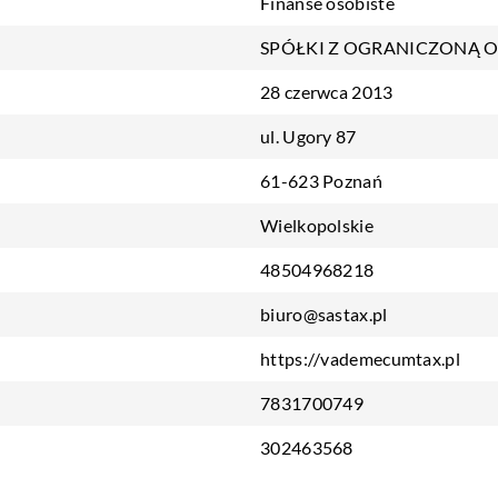
Finanse osobiste
SPÓŁKI Z OGRANICZONĄ 
28 czerwca 2013
ul. Ugory 87
61-623 Poznań
Wielkopolskie
48504968218
biuro@sastax.pl
https://vademecumtax.pl
7831700749
302463568