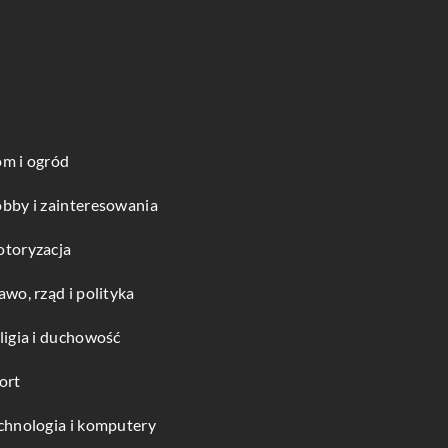
m i ogród
bby i zainteresowania
toryzacja
awo, rząd i polityka
ligia i duchowość
ort
chnologia i komputery