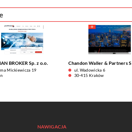
te
N BROKER Sp. z o.o.
Chandon Waller & Partners Sp
ama Mickiewicza 19
ul. Wadowicka 6
in
30-415 Kraków
NAWIGACJA