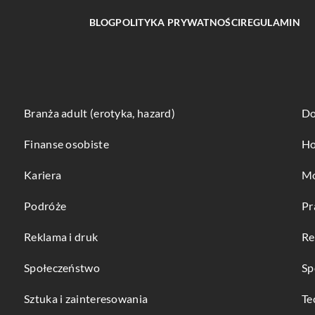
BLOG
POLITYKA PRYWATNOŚCI
REGULAMIN
Branża adult (erotyka, hazard)
Do
Finanse osobiste
Ho
Kariera
Mo
Podróże
Pr
Reklama i druk
Re
Społeczeństwo
Sp
Sztuka i zainteresowania
Te